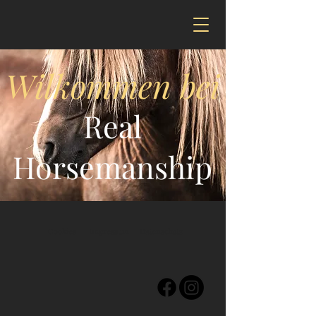
Wilkommen bei
Real
Horsemanship
Cookies
Impressum
Datenschutz